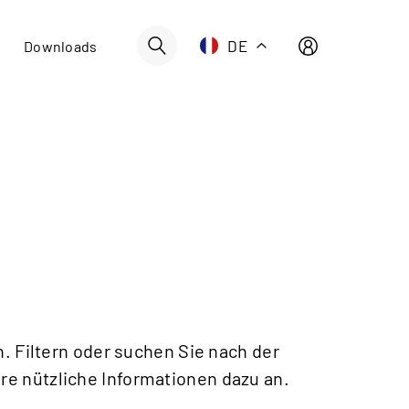
Schweiz | Deutsch
DE
Downloads
Suisse | française
Svizzera | italiano
Switzerland | englisch
Deutschland | Deutsch
Österreich | Deutsch
France | français
Frankreich | Deutsch
Italia | italiano
Italien | Deutsch
. Filtern oder suchen Sie nach der
Global | english
ere nützliche Informationen dazu an.