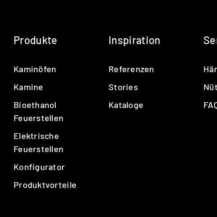
PILAR CLASSIC
PINA
Produkte
Inspiration
Se
POLEO
Q-20
Q-BE
Kaminöfen
Referenzen
Hä
Q-BE XL
Kamine
Stories
Nüt
Q-BIC
Bioethanol
Kataloge
FA
Q-TEE
Feuerstellen
Q-TEE 2 C GAS
Elektrische
Q-TEE 2 GAS
Feuerstellen
QUADRO
Konfigurator
RINA
Produktvorteile
RONDO
SIRA
TAIKO