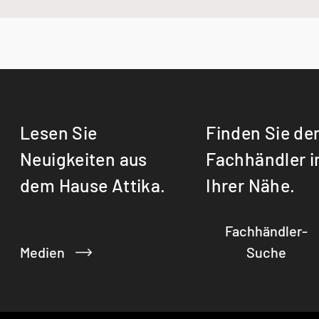
Italia | italiano
SQUARE
DOM
Italien | Deutsch
EPOCA
GABO
Global | english
GEO
HERA
JUNO
Lesen Sie
Finden Sie de
MALTA
Neuigkeiten aus
Fachhändler i
MINO
dem Hause Attika.
Ihrer Nähe.
MIRA
NERO
NEW PILAR
Fachhändler-
NEXO 185
Medien
Suche
NEXO 185 GAS
OPUS
PALO / PALO Closed