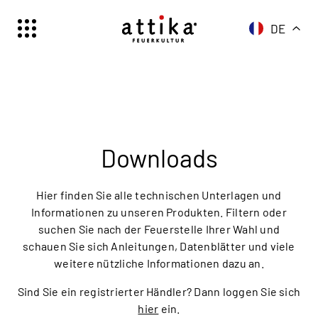
DE
Schweiz | Deutsch
Suisse | française
Svizzera | italiano
Switzerland | englisch
Deutschland | Deutsch
Downloads
Österreich | Deutsch
France | français
Hier finden Sie alle technischen Unterlagen und
Frankreich | Deutsch
Informationen zu unseren Produkten. Filtern oder
suchen Sie nach der Feuerstelle Ihrer Wahl und
Italia | italiano
schauen Sie sich Anleitungen, Datenblätter und viele
Italien | Deutsch
weitere nützliche Informationen dazu an.
Global | english
Sind Sie ein registrierter Händler? Dann loggen Sie sich
hier
ein.